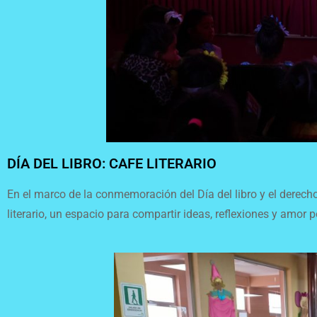
DÍA DEL LIBRO: CAFE LITERARIO
En el marco de la conmemoración del Día del libro y el derech
literario, un espacio para compartir ideas, reflexiones y amor po