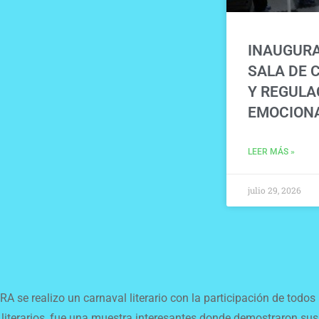
INAUGURA
SALA DE 
Y REGULA
EMOCION
LEER MÁS »
julio 29, 2026
RA se realizo un carnaval literario con la participación de todos
literarios, fue una muestra interesantes donde demostraron sus d