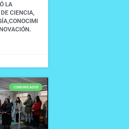
Ó LA
DE CIENCIA,
ÍA,CONOCIMI
NNOVACIÓN.
COMUNICADOS