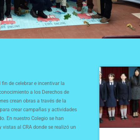
in de celebrar e incentivar la
econocimiento a los Derechos de
enes crean obras a través de la
co para crear campañas y actividades
ndo. En nuestro Colegio se han
y vistas al CRA donde se realizó un