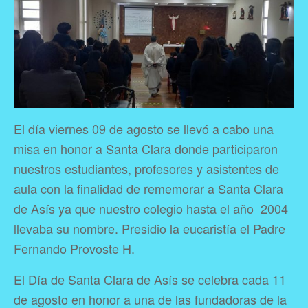
El día viernes 09 de agosto se llevó a cabo una
misa en honor a Santa Clara donde participaron
nuestros estudiantes, profesores y asistentes de
aula con la finalidad de rememorar a Santa Clara
de Asís ya que nuestro colegio hasta el año 2004
llevaba su nombre. Presidio la eucaristía el Padre
Fernando Provoste H.
El Día de Santa Clara de Asís se celebra cada 11
de agosto en honor a una de las fundadoras de la