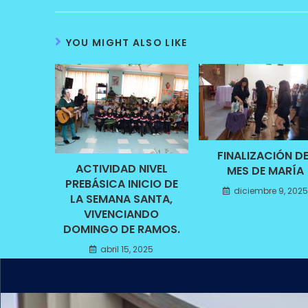
YOU MIGHT ALSO LIKE
FINALIZACIÓN DE
ACTIVIDAD NIVEL
MES DE MARÍA
PREBÁSICA INICIO DE
diciembre 9, 202
LA SEMANA SANTA,
VIVENCIANDO
DOMINGO DE RAMOS.
abril 15, 2025