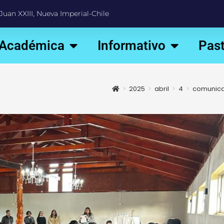
Juan XXIII, Nueva Imperial-Chile
 Académica
Informativo
Past
>
2025
>
abril
>
4
>
comunic