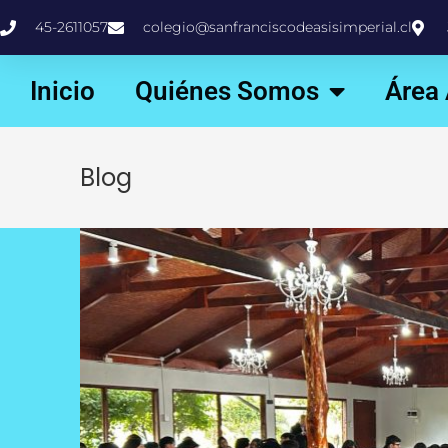
45-2611057
colegio@sanfranciscodeasisimperial.cl
Inicio
Quiénes Somos
Área
Blog