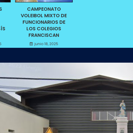
S
CAMPEONATO
VOLEIBOL MIXTO DE
FUNCIONARIOS DE
ÍS
LOS COLEGIOS
FRANCISCAN
5
junio 18, 2025