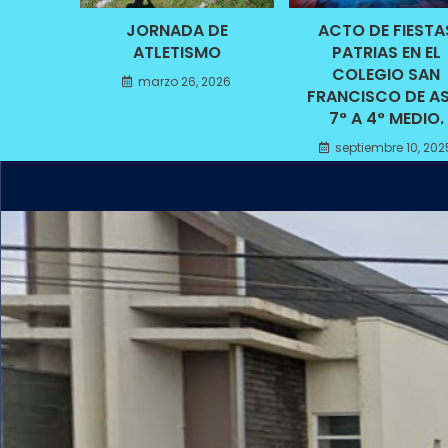
JORNADA DE
ACTO DE FIESTA
ATLETISMO
PATRIAS EN EL
COLEGIO SAN
marzo 26, 2026
FRANCISCO DE AS
7° A 4° MEDIO.
septiembre 10, 202