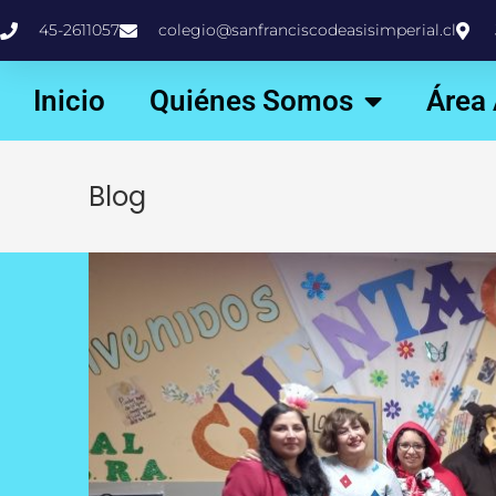
45-2611057
colegio@sanfranciscodeasisimperial.cl
Inicio
Quiénes Somos
Área
Blog