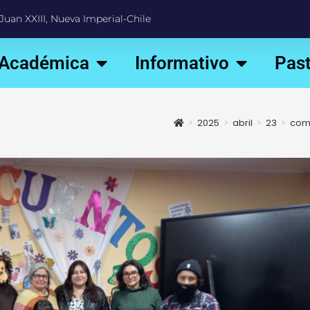
Juan XXIII, Nueva Imperial-Chile
 Académica
Informativo
Past
>
2025
>
abril
>
23
>
com