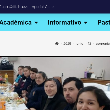
Juan XXIII, Nueva Imperial-Chile
 Académica
Informativo
Past
>
2025
>
junio
>
13
>
comunic