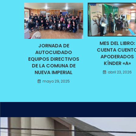
MES DEL LIBRO:
JORNADA DE
CUENTA CUENT
AUTOCUIDADO
APODERADOS
EQUIPOS DIRECTIVOS
KÍNDER «A»
DE LA COMUNA DE
NUEVA IMPERIAL
abril 23, 2026
mayo 29, 2025