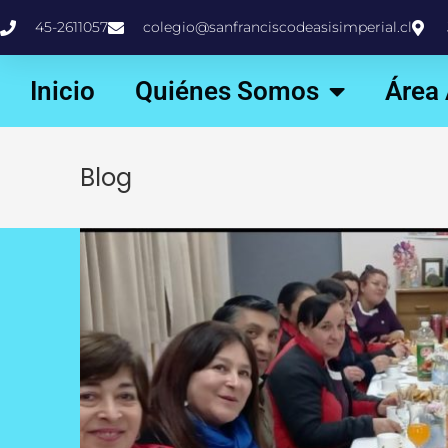
45-2611057
colegio@sanfranciscodeasisimperial.cl
Inicio
Quiénes Somos
Área
Blog