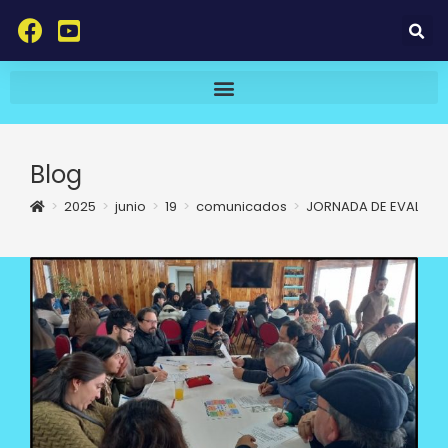
Blog
>
2025
>
junio
>
19
>
comunicados
>
JORNADA DE EVALUACI