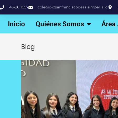
45-2611057
colegio@sanfranciscodeasisimperial.cl
Inicio
Quiénes Somos
Área
Blog