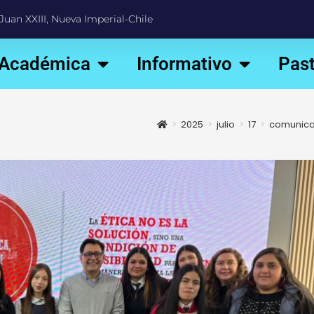
Juan XXIII, Nueva Imperial-Chile
 Académica
Informativo
Past
>
2025
>
julio
>
17
>
comunic