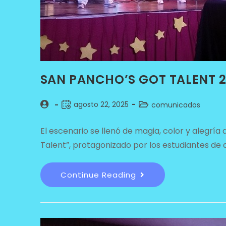
SAN PANCHO’S GOT TALENT 
agosto 22, 2025
comunicados
El escenario se llenó de magia, color y alegrí
Talent”, protagonizado por los estudiantes de 
Continue Reading