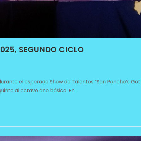
2025, SEGUNDO CICLO
a durante el esperado Show de Talentos “San Pancho’s Got
quinto al octavo año básico. En…