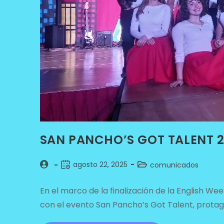
SAN PANCHO’S GOT TALENT 2
agosto 22, 2025
comunicados
En el marco de la finalización de la English Wee
con el evento San Pancho’s Got Talent, protag