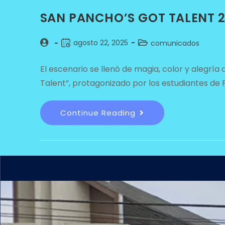
SAN PANCHO’S GOT TALENT 2
agosto 22, 2025
comunicados
El escenario se llenó de magia, color y alegrí
Talent”, protagonizado por los estudiantes de 
Continue Reading