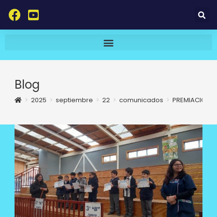
Blog
>
2025
>
septiembre
>
22
>
comunicados
>
PREMIACIÓN D