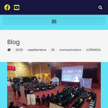
Blog
>
2025
>
septiembre
>
26
>
comunicados
>
JORNADA “MIT