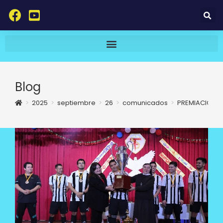
Blog
>
2025
>
septiembre
>
26
>
comunicados
>
PREMIACIÓN 