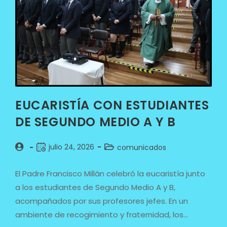
EUCARISTÍA CON ESTUDIANTES
DE SEGUNDO MEDIO A Y B
julio 24, 2026
comunicados
El Padre Francisco Millán celebró la eucaristía junto
a los estudiantes de Segundo Medio A y B,
acompañados por sus profesores jefes. En un
ambiente de recogimiento y fraternidad, los…