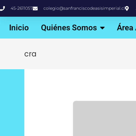
45-2611057
colegio@sanfranciscodeasisimperial.cl
Inicio
Quiénes Somos
Área
cra