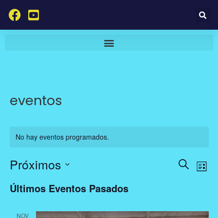
eventos
No hay eventos programados.
Próximos
N
N
B
L
a
a
u
S
i
Últimos Eventos Pasados
v
v
s
e
s
e
e
c
l
t
g
NOV
a