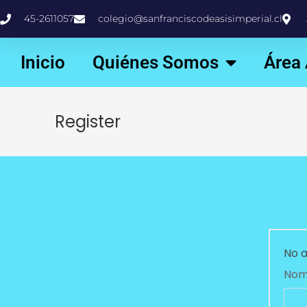
45-2611057
colegio@sanfranciscodeasisimperial.cl
Inicio
Quiénes Somos
Área
Register
No a
Nomb