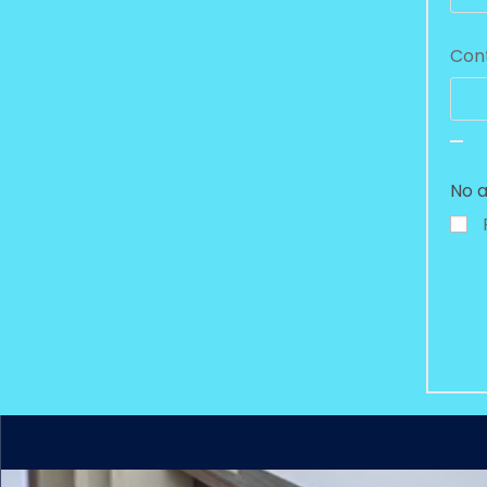
Con
No a