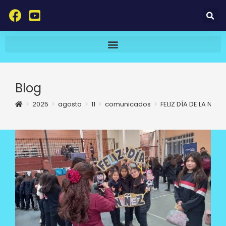
Blog
>
2025
>
agosto
>
11
>
comunicados
>
FELIZ DÍA DE LA NIÑEZ