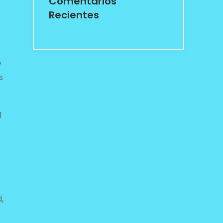
Comentarios
Recientes
y
s
l
e
,