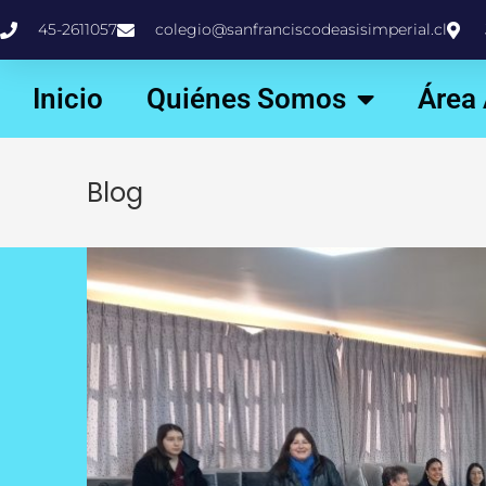
45-2611057
colegio@sanfranciscodeasisimperial.cl
Inicio
Quiénes Somos
Área
Blog