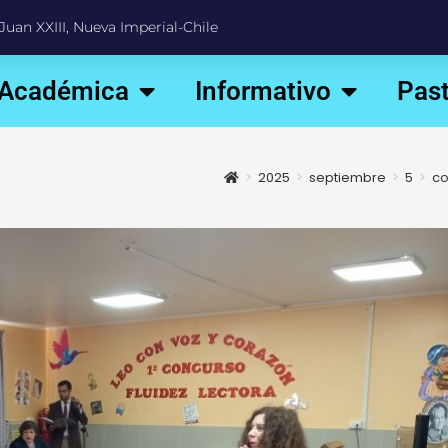
Juan XXIII, Nueva Imperial-Chile
 Académica
Informativo
Past
>
2025
>
septiembre
>
5
>
c