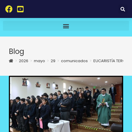
Blog
>
2026
>
mayo
>
29
>
comunicados
>
EUCARISTÍA TERCERO