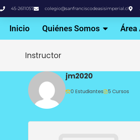
45-2611057
colegio@sanfranciscodeasisimperial.cl
Inicio
Quiénes Somos
Área
Instructor
jm2020
0 Estudiantes
5 Cursos