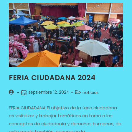
FERIA CIUDADANA 2024
septiembre 12, 2024
noticias
FERIA CIUDADANA El objetivo de la feria ciudadana
es visibilizar y trabajar temáticas en torno a los
conceptos de ciudadanía y derechos humanos, de
este modo también, generar en la…