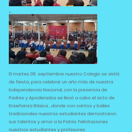
El martes 09 septiembre nuestro Colegio se vistió
de fiesta, para celebrar un año más de nuestra
Independencia Nacional, con la presencia de
Padres y Apoderados se llevó a cabo el acto de
Enseñanza Básica , donde con cantos y bailes
tradicionales nuestros estudiantes demostraron
sus talentos y amor a la Patria. Felicitaciones
nuestros estudiantes y profesores