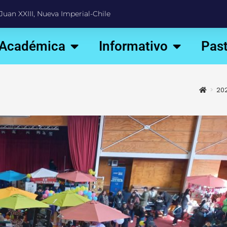
Juan XXIII, Nueva Imperial-Chile
 Académica
Informativo
Past
>
20