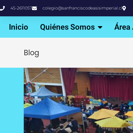
45-2611057
colegio@sanfranciscodeasisimperial.cl
Inicio
Quiénes Somos
Área
Blog