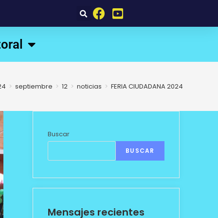
oral
24
>
septiembre
>
12
>
noticias
>
FERIA CIUDADANA 2024
Buscar
BUSCAR
Mensajes recientes