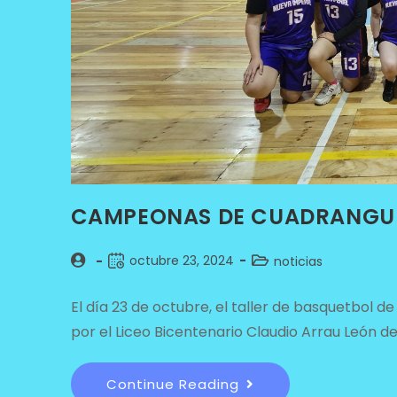
CAMPEONAS DE CUADRANGUL
octubre 23, 2024
noticias
El día 23 de octubre, el taller de basquetbol d
por el Liceo Bicentenario Claudio Arrau León 
Continue Reading