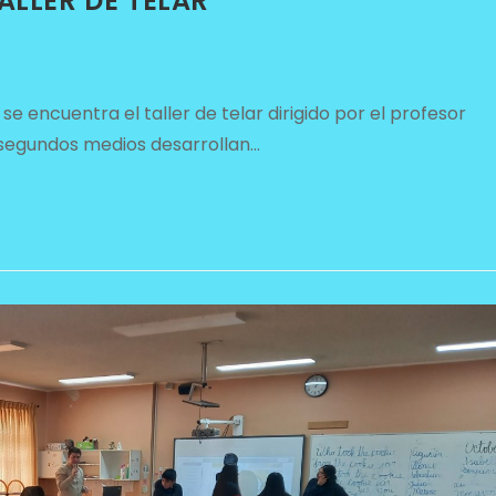
ALLER DE TELAR
ncuentra el taller de telar dirigido por el profesor
 segundos medios desarrollan…