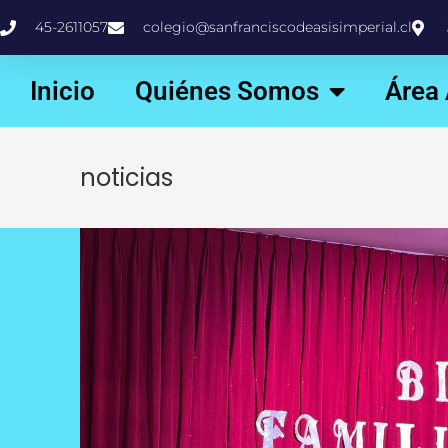
45-2611057
colegio@sanfranciscodeasisimperial.cl
Inicio
Quiénes Somos
Área
noticias