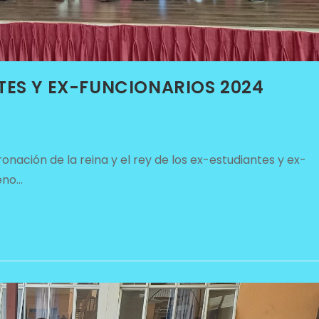
TES Y EX-FUNCIONARIOS 2024
ción de la reina y el rey de los ex-estudiantes y ex-
leno…