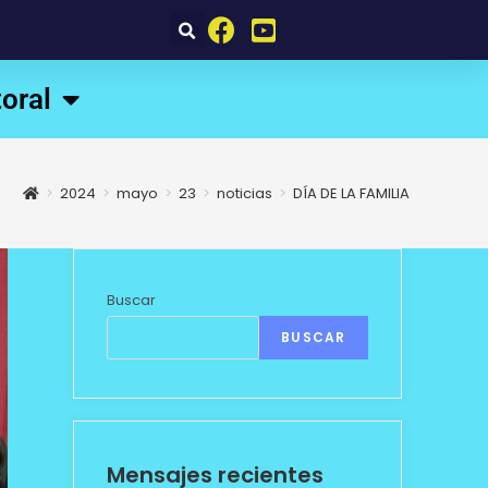
oral
>
2024
>
mayo
>
23
>
noticias
>
DÍA DE LA FAMILIA
Buscar
BUSCAR
Mensajes recientes