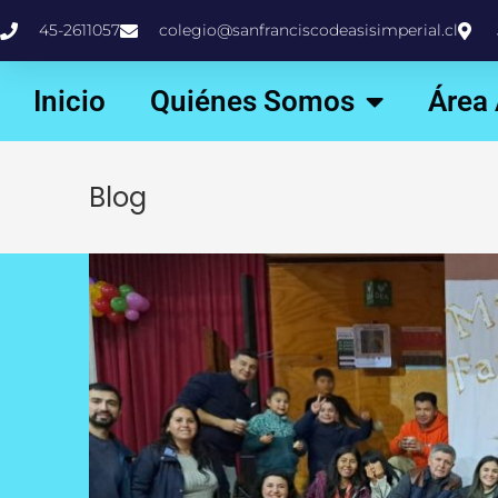
45-2611057
colegio@sanfranciscodeasisimperial.cl
Inicio
Quiénes Somos
Área
Blog